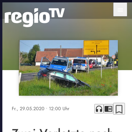
menu
bookmark_border
headphones
chrome_reader_mode
Fr., 29.05.2020
• 12:00 Uhr