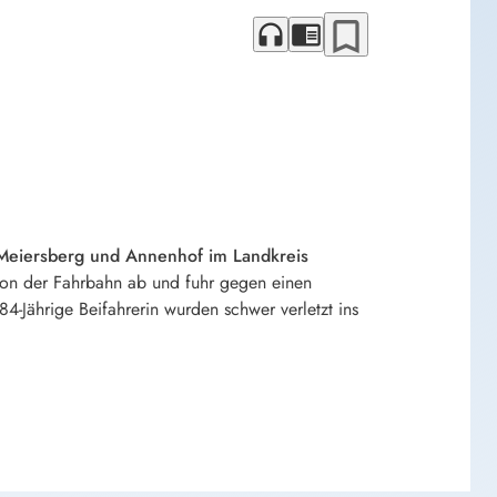
bookmark_border
headphones
chrome_reader_mode
 Meiersberg und Annenhof im Landkreis
 von der Fahrbahn ab und fuhr gegen einen
Jährige Beifahrerin wurden schwer verletzt ins