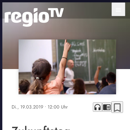
menu
bookmark_border
headphones
chrome_reader_mode
Di., 19.03.2019
• 12:00 Uhr