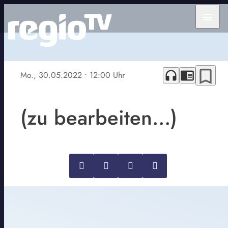
menu
bookmark_border
headphones
chrome_reader_mode
Mo., 30.05.2022
• 12:00 Uhr
(zu bearbeiten...)