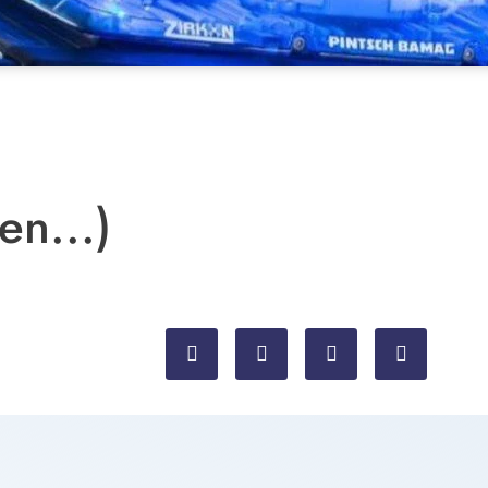
en...)