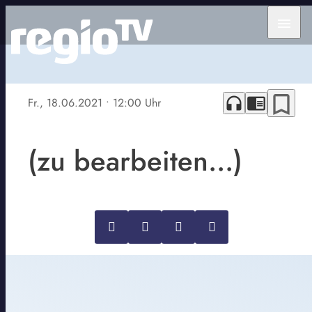
menu
bookmark_border
headphones
chrome_reader_mode
Fr., 18.06.2021
• 12:00 Uhr
(zu bearbeiten...)