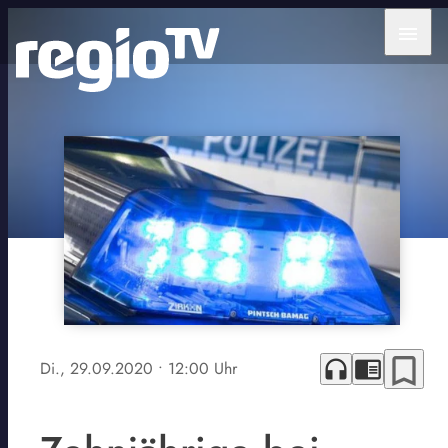
menu
bookmark_border
headphones
chrome_reader_mode
Di., 29.09.2020
• 12:00 Uhr