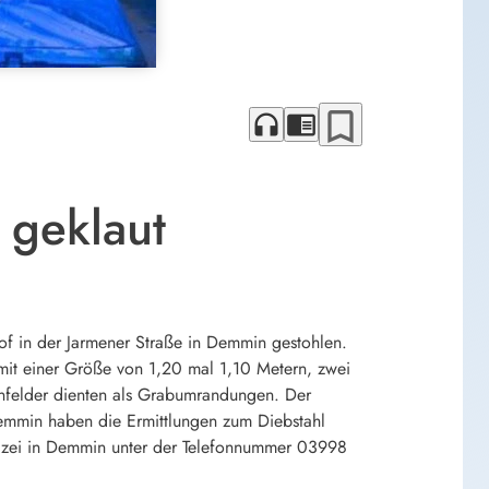
bookmark_border
headphones
chrome_reader_mode
 geklaut
of in der Jarmener Straße in Demmin gestohlen.
mit einer Größe von 1,20 mal 1,10 Metern, zwei
nfelder dienten als Grabumrandungen. Der
emmin haben die Ermittlungen zum Diebstahl
izei in Demmin unter der Telefonnummer 03998