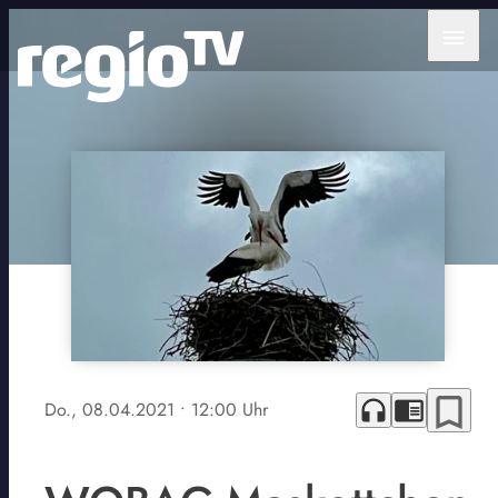
menu
bookmark_border
headphones
chrome_reader_mode
Do., 08.04.2021
• 12:00 Uhr