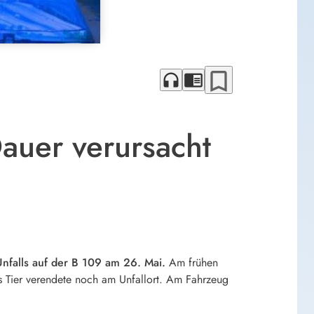
bookmark_border
headphones
chrome_reader_mode
auer verursacht
nfalls auf der B 109 am 26. Mai.
Am frühen
 Tier verendete noch am Unfallort. Am Fahrzeug