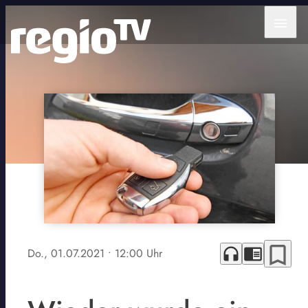
menu
bookmark_border
headphones
chrome_reader_mode
Do., 01.07.2021
• 12:00 Uhr