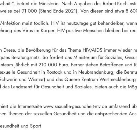
nitt“, betont die Ministerin. Nach Angaben des Robert-Koch-Instit
sweise bei 91 000 (Stand Ende 2021). Von diesen sind etwa 8 600 
-Infektion meist tödlich. HIV ist heutzutage gut behandelbar, wenn
rung des Virus im Körper. HIV-positive Menschen bleiben bei re
n Drese, die Bevölkerung für das Thema HIV/AIDS immer wieder neu
utes Beratungsnetz. So fördert das Ministerium für Soziales, Gesun
team jährlich mit 210 000 Euro. Ferner stehen Betroffenen und Rat
r sexuelle Gesundheit in Rostock und in Neubrandenburg, die Beratu
Schwerin und Wismar) und das Queere Zentrum Westmecklenburg e.V
 das Landesamt für Gesundheit und Soziales, bieten auch die Mögli
rt die Internetseite www.sexuelle-gesundheit-mv.de umfassend übe
enen Themen der sexuellen Gesundheit und die entsprechenden Ans
Gesundheit und Sport