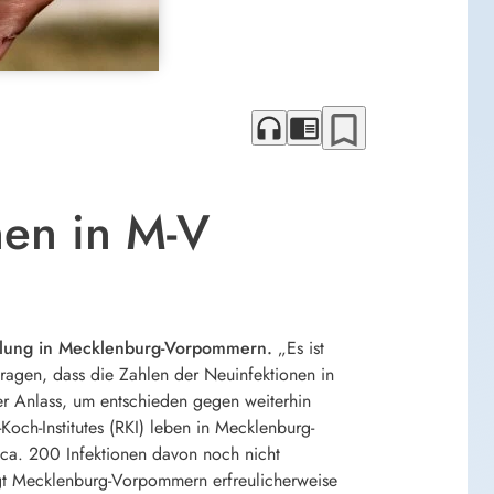
bookmark_border
headphones
chrome_reader_mode
nen in M-V
icklung in Mecklenburg-Vorpommern.
„Es ist
ragen, dass die Zahlen der Neuinfektionen in
er Anlass, um entschieden gegen weiterhin
och-Institutes (RKI) leben in Mecklenburg-
a. 200 Infektionen davon noch nicht
gt Mecklenburg-Vorpommern erfreulicherweise