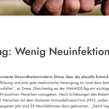
ag: Wenig Neuinfektio
ormierte Gesundheitsministerin Drese über die aktuelle Entw
ufklärung und eine gute medizinische Versorgung im Land dazu beit
fallen“, so Drese. Gleichzeitig sei der Welt-AIDS-Tag ein wichtig
HIV-positiven Menschen vorzugehen. Nach Schätzungen des Robert-K
Menschen mit dem Humanen Immundefizienz-Virus (HIV), wobei c
rgangenen Jahr sind 55 Neuinfektionen dazu gekommen. „Damit lie