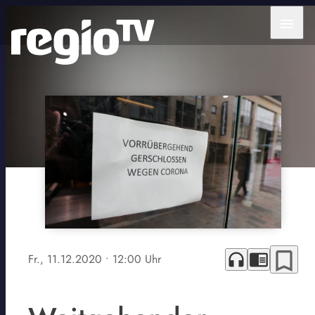
menu
bookmark_border
headphones
chrome_reader_mode
Fr., 11.12.2020
• 12:00 Uhr