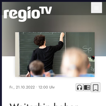
menu
bookmark_border
headphones
chrome_reader_mode
Fr., 21.10.2022
• 12:00 Uhr