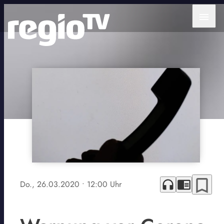
menu
bookmark_border
headphones
chrome_reader_mode
Do., 26.03.2020
• 12:00 Uhr