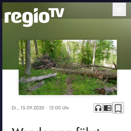
menu
bookmark_border
headphones
chrome_reader_mode
Di., 15.09.2020
• 12:00 Uhr