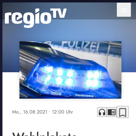
menu
bookmark_border
headphones
chrome_reader_mode
Mo., 16.08.2021
• 12:00 Uhr