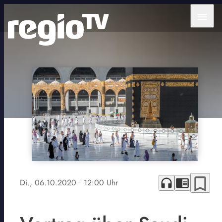
menu
bookmark_border
headphones
chrome_reader_mode
Di., 06.10.2020
• 12:00 Uhr