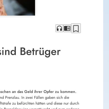
bookmark_border
headphones
chrome_reader_mode
sind Betrüger
aschen an das Geld ihrer Opfer zu kommen.
nd Prenzlau. In zwei Fällen gaben sich die
tstrafe zu befürchten hätten und diese nur durch