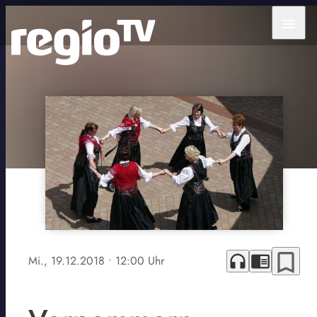
menu
bookmark_border
headphones
chrome_reader_mode
Mi., 19.12.2018
• 12:00 Uhr