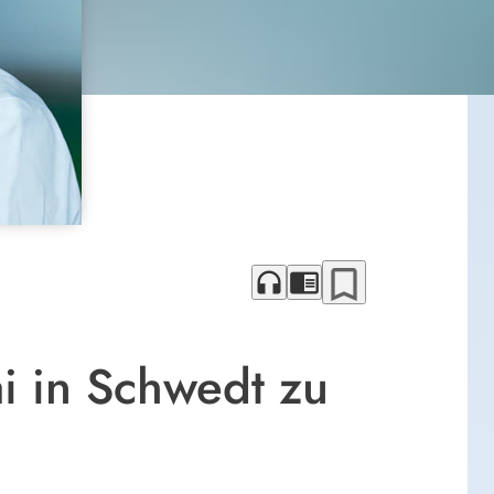
bookmark_border
headphones
chrome_reader_mode
 in Schwedt zu