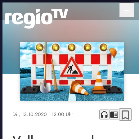
menu
bookmark_border
headphones
chrome_reader_mode
Di., 13.10.2020
• 12:00 Uhr