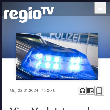
menu
bookmark_border
headphones
chrome_reader_mode
Mi., 03.01.2024
• 15:00 Uhr