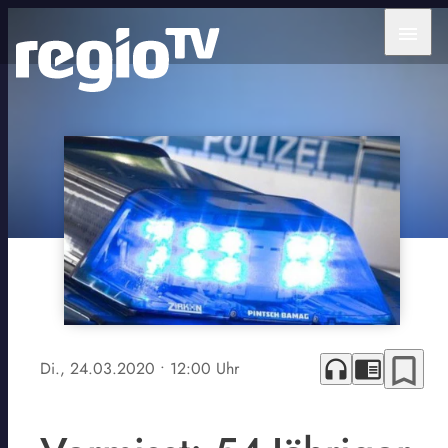
menu
bookmark_border
headphones
chrome_reader_mode
Di., 24.03.2020
• 12:00 Uhr