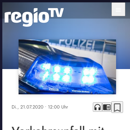
menu
bookmark_border
headphones
chrome_reader_mode
Di., 21.07.2020
• 12:00 Uhr