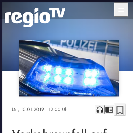
menu
bookmark_border
headphones
chrome_reader_mode
Di., 15.01.2019
• 12:00 Uhr