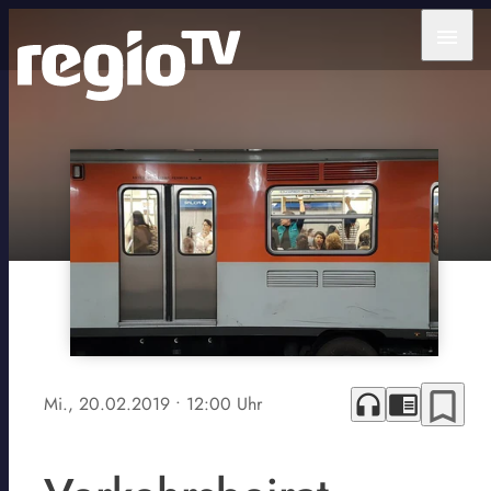
menu
bookmark_border
headphones
chrome_reader_mode
Mi., 20.02.2019
• 12:00 Uhr