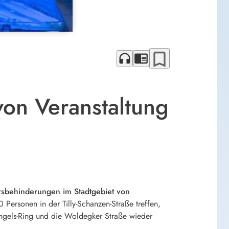
bookmark_border
headphones
chrome_reader_mode
on Veranstaltung
sbehinderungen im Stadtgebiet von
ersonen in der Tilly-Schanzen-Straße treffen,
Engels-Ring und die Woldegker Straße wieder