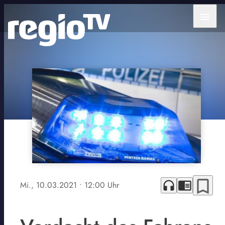
menu
bookmark_border
headphones
chrome_reader_mode
Mi., 10.03.2021
• 12:00 Uhr