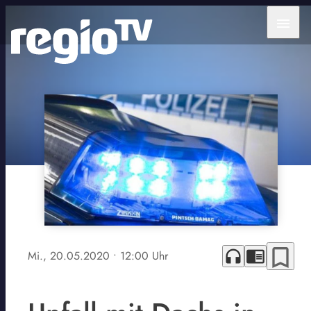
menu
bookmark_border
headphones
chrome_reader_mode
Mi., 20.05.2020
• 12:00 Uhr