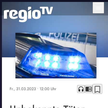
menu
bookmark_border
headphones
chrome_reader_mode
Fr., 31.03.2023
• 12:00 Uhr