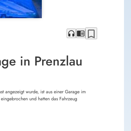
bookmark_border
headphones
chrome_reader_mode
ge in Prenzlau
t angezeigt wurde, ist aus einer Garage im
 eingebrochen und hatten das Fahrzeug