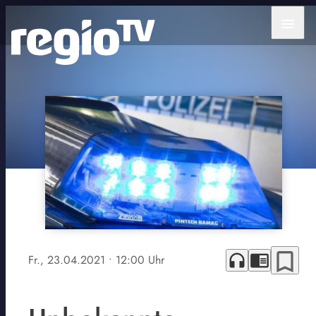
menu
bookmark_border
headphones
chrome_reader_mode
Fr., 23.04.2021
• 12:00 Uhr