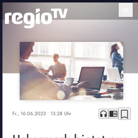
menu
bookmark_border
headphones
chrome_reader_mode
Fr., 16.06.2023
• 13:28 Uhr