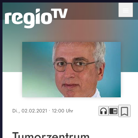
menu
bookmark_border
headphones
chrome_reader_mode
Di., 02.02.2021
• 12:00 Uhr
Tumorzentrum