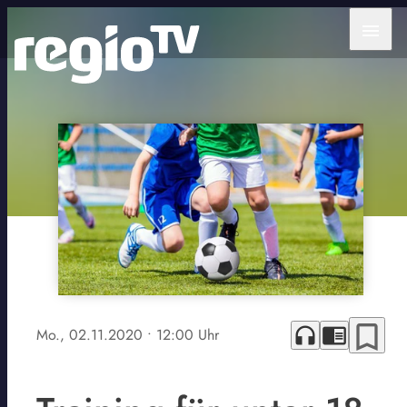
menu
bookmark_border
headphones
chrome_reader_mode
Mo., 02.11.2020
• 12:00 Uhr