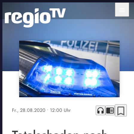
menu
bookmark_border
headphones
chrome_reader_mode
Fr., 28.08.2020
• 12:00 Uhr