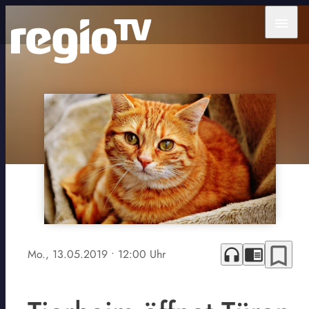
menu
bookmark_border
headphones
chrome_reader_mode
Mo., 13.05.2019
• 12:00 Uhr