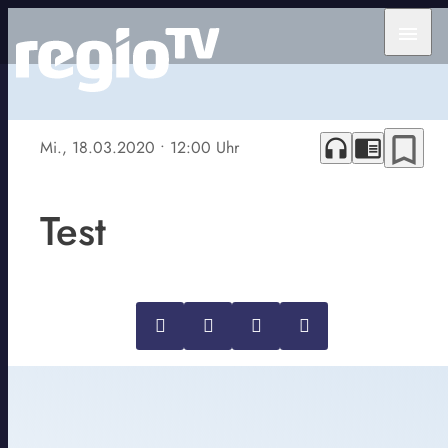
menu
bookmark_border
headphones
chrome_reader_mode
Mi., 18.03.2020
• 12:00 Uhr
Test