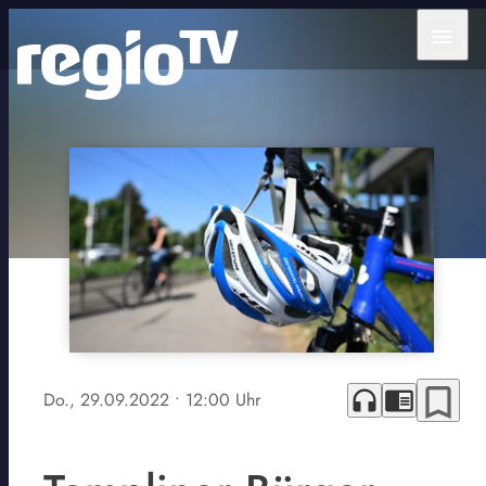
menu
bookmark_border
headphones
chrome_reader_mode
Do., 29.09.2022
• 12:00 Uhr