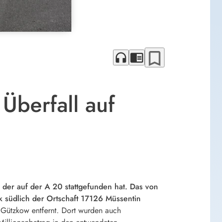
bookmark_border
headphones
chrome_reader_mode
Überfall auf
 der auf der A 20 stattgefunden hat. Das von
 südlich der Ortschaft 17126 Müssentin
e Gützkow entfernt. Dort wurden auch