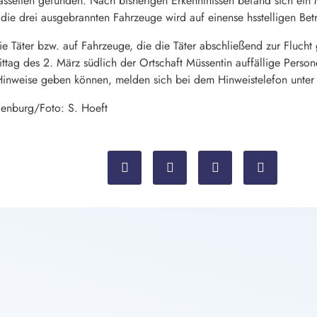
ssetten gefunden. Nach bisherigen Erkenntnissen befand sich ein 
ie drei ausgebrannten Fahrzeuge wird auf einense hsstelligen Bet
ie Täter bzw. auf Fahrzeuge, die die Täter abschließend zur Flucht
ttag des 2. März südlich der Ortschaft Müssentin auffällige Pe
Hinweise geben können, melden sich bei dem Hinweistelefon unt
denburg/Foto: S. Hoeft