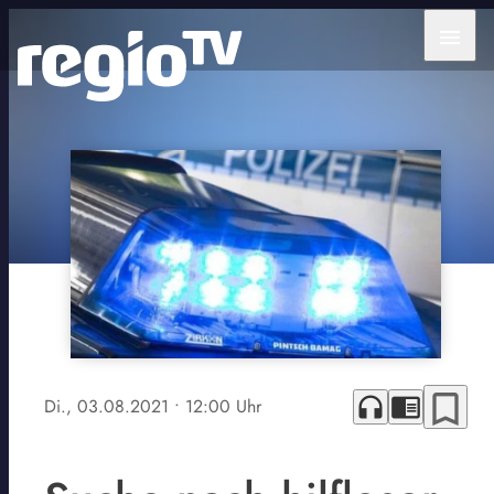
menu
bookmark_border
headphones
chrome_reader_mode
Di., 03.08.2021
• 12:00 Uhr