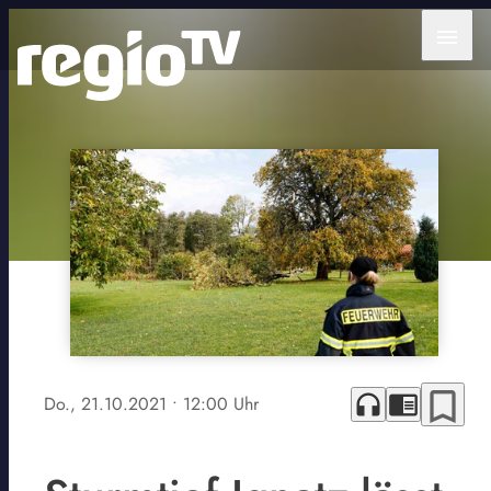
menu
bookmark_border
headphones
chrome_reader_mode
Do., 21.10.2021
• 12:00 Uhr