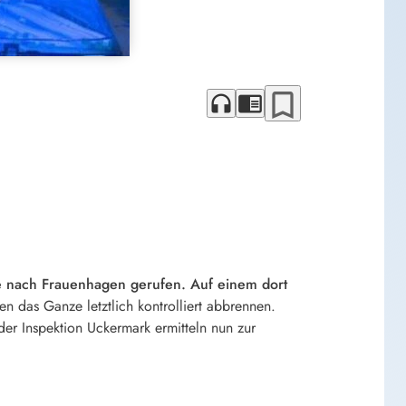
bookmark_border
headphones
chrome_reader_mode
 nach Frauenhagen gerufen. Auf einem dort
 das Ganze letztlich kontrolliert abbrennen.
r Inspektion Uckermark ermitteln nun zur