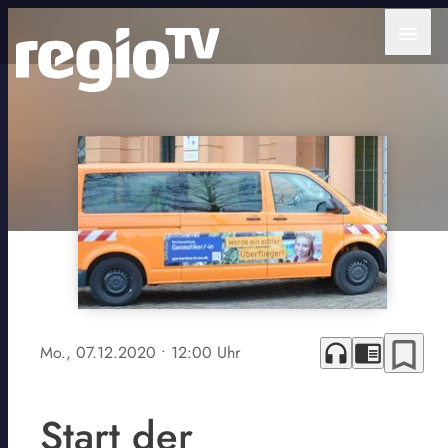
menu
bookmark_border
headphones
chrome_reader_mode
Mo., 07.12.2020
• 12:00 Uhr
Start der