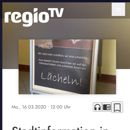
menu
bookmark_border
headphones
chrome_reader_mode
Mo., 16.03.2020
• 12:00 Uhr