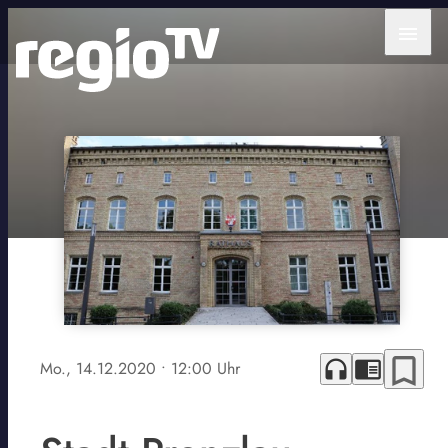
menu
bookmark_border
headphones
chrome_reader_mode
Mo., 14.12.2020
• 12:00 Uhr