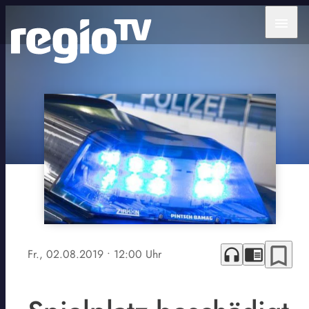
menu
bookmark_border
headphones
chrome_reader_mode
Fr., 02.08.2019
• 12:00 Uhr