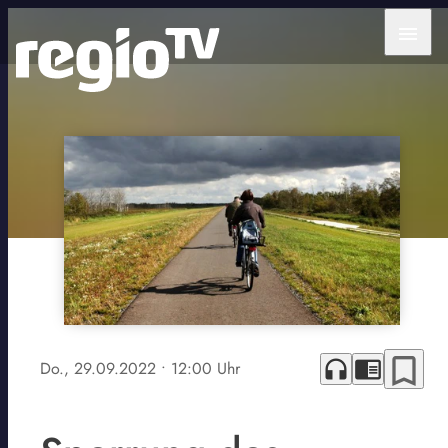
menu
bookmark_border
headphones
chrome_reader_mode
Do., 29.09.2022
• 12:00 Uhr