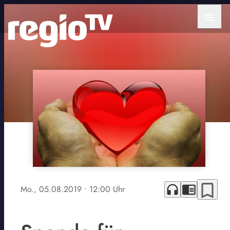
menu
bookmark_border
headphones
chrome_reader_mode
Mo., 05.08.2019
• 12:00 Uhr